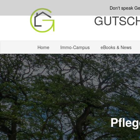
Don't speak G
GUTSCH
Home
Immo-Campus
eBooks & News
Pfleg