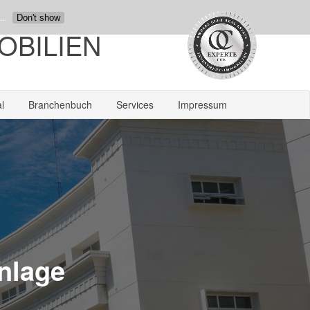
..
Don't show
OBILIEN
l
Branchenbuch
Services
Impressum
anlage